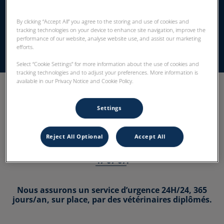
By clicking “Accept All” you agree to the storing and use of cookies and
tracking technologies on your device to enhance site navigation, improve the
performance of our website, analyse website use, and assist our marketing
Activité référée
efforts.
Select “Cookie Settings” for more information about the use of cookies and
tracking technologies and to adjust your preferences. More information is
available in our Privacy Notice and Cookie Policy.
Notre équipe d’auxiliaires spécialisées vétérinaires et
Settings
vétérinaires vous accueille,
Reject All Optional
Accept All
24h/24 pour le bien être de votre animal de
compagnie au numéro de téléphone suivant :
02 31
47 67 67
.
Nous assurons un service d’urgence 24H/24, 365
jours/an, sur place, par des vétérinaires diplômés.