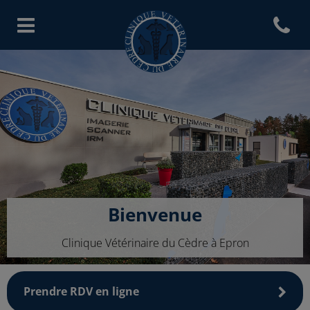
Open con
Page d'accueil de Clinique vété
Bienvenue
Clinique Vétérinaire du Cèdre à Epron
Prendre RDV en ligne