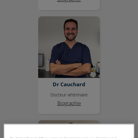
Dr Cauchard
Dr Cauchard
Docteur vétérinaire
Biographie
Dr Lehuby