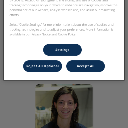
By clicking “Accept All” you agree to the storing and use of cookies and
tracking technologies on your device to enhance site navigation, improve the
performance of our website, analyse website use, and assist our marketing
efforts.
Select “Cookie Settings” for more information about the use of cookies and
tracking technologies and to adjust your preferences. More information is
available in our Privacy Notice and Cookie Policy.
Dr Lehuby
Settings
DMV
Docteur vétérinaire
Reject All Optional
Accept All
Biographie
Dr Checinski