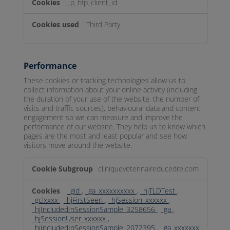
_p_hfp_client_id
Third Party
Performance
These cookies or tracking technologies allow us to
collect information about your online activity (including
the duration of your use of the website, the number of
visits and traffic sources), behavioural data and content
engagement so we can measure and improve the
performance of our website. They help us to know which
pages are the most and least popular and see how
visitors move around the website.
Performance
cliniqueveterinaireducedre.com
_gid
,
_ga_xxxxxxxxxx
,
_hjTLDTest
,
_gclxxxx
,
_hjFirstSeen
,
_hjSession_xxxxxx
,
_hjIncludedInSessionSample_3258656
,
_ga
,
_hjSessionUser_xxxxxx
,
_hjIncludedInSessionSample_2072395
,
_ga_xxxxxxx