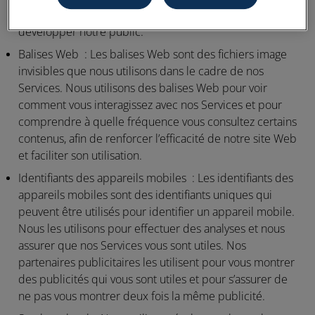
programme marketing, à suivre les conversions, et à
développer notre public.
Balises Web :
Les balises Web sont des fichiers image
invisibles que nous utilisons dans le cadre de nos
Services. Nous utilisons des balises Web pour voir
comment vous interagissez avec nos Services et pour
comprendre à quelle fréquence vous consultez certains
contenus, afin de renforcer l’efficacité de notre site Web
et faciliter son utilisation.
Identifiants des appareils mobiles :
Les identifiants des
appareils mobiles sont des identifiants uniques qui
peuvent être utilisés pour identifier un appareil mobile.
Nous les utilisons pour effectuer des analyses et nous
assurer que nos Services vous sont utiles. Nos
partenaires publicitaires les utilisent pour vous montrer
des publicités qui vous sont utiles et pour s’assurer de
ne pas vous montrer deux fois la même publicité.