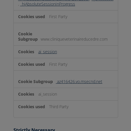
,
_hjAbsoluteSessionInProgress
First Party
www.cliniqueveterinaireducedre.com
ai_session
First Party
az416426.vo.msecnd.net
ai_session
Third Party
Strictly Necessary