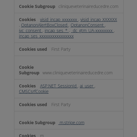
cliniqueveterinaireducedre.com
visid_incap_xxxxxxx
,
visid_incap_XXXXXX
,
OptanonAlertBoxClosed
,
OptanonConsent
,
ivc_consent
,
incap_ses_*
,
_dc_gtm_UA-xxxxxxxx
,
incap_ses_xxxxxxxxxxxxxxxx
First Party
www.cliniqueveterinaireducedre.com
ASP.NET_SessionId
,
ai_user
,
CMSCsrfCookie
First Party
m.stripe.com
m