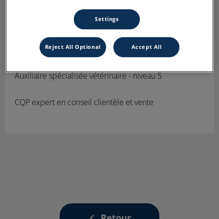
Settings
Reject All Optional
Accept All
Elodie
Responsable ASV
Auxiliaire spécialisée vétérinaire - niveau 5
CQP expert en conseil clientèle et vente
Retour