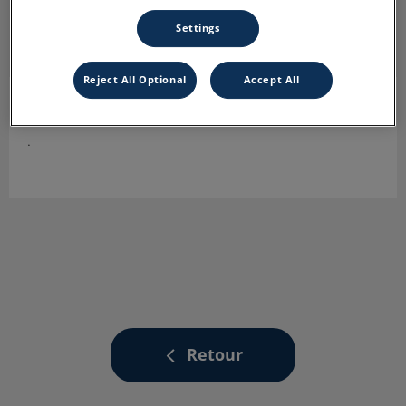
Settings
Reject All Optional
Accept All
Dr Fouques
Docteur vétérinaire
.
Retour