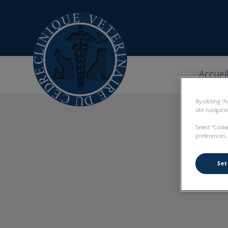
Page d'accueil de Clinique vétérinaire d
Accuei
By clicking “
site navigati
Select “Cook
preferences. 
Set