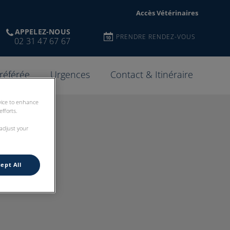
Accès Vétérinaires
APPELEZ-NOUS
PRENDRE RENDEZ-VOUS
02 31 47 67 67
 référée
Urgences
Contact & Itinéraire
evice to enhance
fforts.
 adjust your
ept All