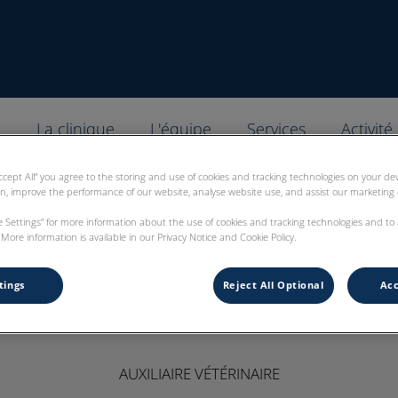
u Cèdre
l
La clinique
L'équipe
Services
Activité
Accept All” you agree to the storing and use of cookies and tracking technologies on your d
on, improve the performance of our website, analyse website use, and assist our marketing e
ie Settings” for more information about the use of cookies and tracking technologies and to
More information is available in our Privacy Notice and Cookie Policy.
Jérôme
tings
Reject All Optional
Acc
AUXILIAIRE VÉTÉRINAIRE