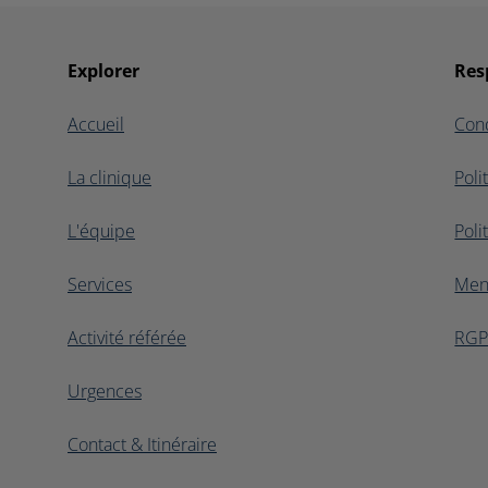
Explorer
Res
Accueil
Cond
La clinique
Poli
L'équipe
Poli
Services
Men
Activité référée
RG
Urgences
Contact & Itinéraire