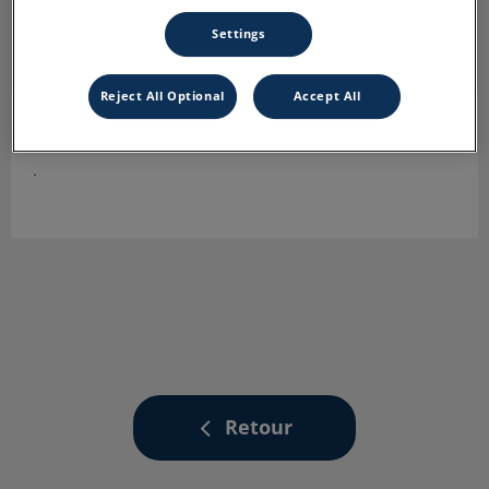
Settings
Reject All Optional
Accept All
Océane
ASV
.
Retour