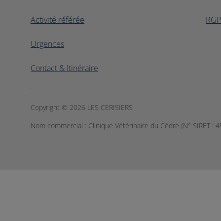
Activité référée
RG
Urgences
Contact & Itinéraire
Copyright © 2026 LES CERISIERS
Nom commercial :
Clinique Vétérinaire du Cèdre (N° SIRET : 