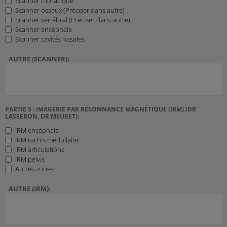
Scanner thoracique
Scanner osseux (Préciser dans autre)
Scanner vertébral (Préciser dans autre)
Scanner encéphale
Scanner cavités nasales
AUTRE (SCANNER):
PARTIE 5 : IMAGERIE PAR RÉSONNANCE MAGNÉTIQUE (IRM) (DR
LASSERON, DR MEURET):
IRM encéphale
IRM rachis médullaire
IRM articulations
IRM pelvis
Autres zones
AUTRE (IRM):