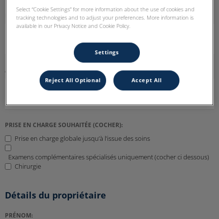
Select “Cookie Settings” for more information about the use of cookies and
DR:
tracking technologies and to adjust your preferences. More information is
available in our Privacy Notice and Cookie Policy.
Settings
ADRESSE EMAIL:
Reject All Optional
Accept All
PRISE EN CHARGE SOUHAITÉE (COCHER):
Prise en charge globale jusqu’à l’issue des soins
Examens complémentaires spécialisés uniquement (cocher ci dessous)
Chirurgie
Détails du propriétaire
PRÉNOM: