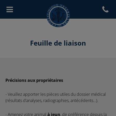
Open con
Page d'accueil de Clinique vété
Feuille de liaison
Précisions aux propriétaires
- Veuillez apporter les pièces utiles du dossier médical
(résultats d’analyses, radiographies, antécédents…).
- Amenez votre animal
à jeun
, de préférence depuis la