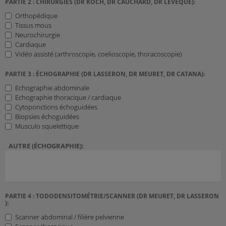
PARTIE 2 : CHIRURGIES (DR KOCH, DR CAUCHARD, DR LEVEQUE):
Orthopédique
Tissus mous
Neurochirurgie
Cardiaque
Vidéo assisté (arthroscopie, coelioscopie, thoracoscopie)
PARTIE 3 : ÉCHOGRAPHIE (DR LASSERON, DR MEURET, DR CATANA):
Echographie abdominale
Echographie thoracique / cardiaque
Cytoponctions échoguidées
Biopsies échoguidées
Musculo squelettique
AUTRE (ÉCHOGRAPHIE):
PARTIE 4 : TODODENSITOMÉTRIE/SCANNER (DR MEURET, DR LASSERON
):
Scanner abdominal / filière pelvienne